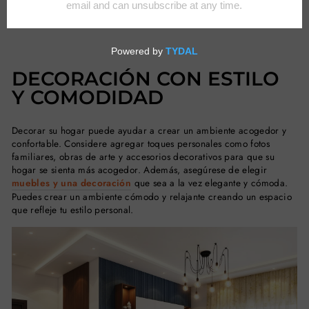
esenciales para el cuidado del hogar y el jardín, incluida la
decoración, el paisajismo y el mantenimiento.
DECORACIÓN CON ESTILO
Y COMODIDAD
Decorar su hogar puede ayudar a crear un ambiente acogedor y
confortable. Considere agregar toques personales como fotos
familiares, obras de arte y accesorios decorativos para que su
hogar se sienta más acogedor. Además, asegúrese de elegir
muebles y una decoración
que sea a la vez elegante y cómoda.
Puedes crear un ambiente cómodo y relajante creando un espacio
que refleje tu estilo personal.