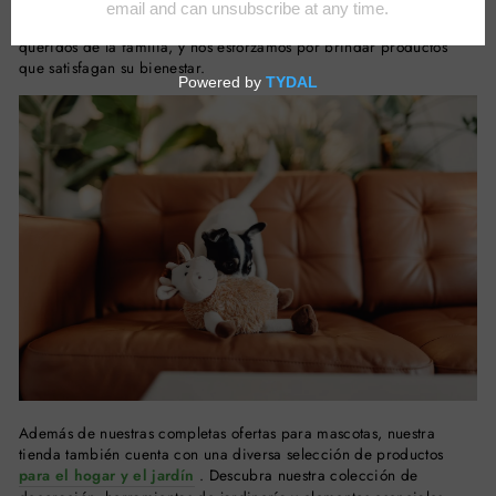
satisfacer las necesidades de tus amigos peludos, manteniéndolos
sanos y contentos. Entendemos que las mascotas son miembros
queridos de la familia, y nos esforzamos por brindar productos
que satisfagan su bienestar.
Además de nuestras completas ofertas para mascotas, nuestra
tienda también cuenta con una diversa selección de productos
para el hogar y el jardín
. Descubra nuestra colección de