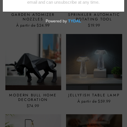
GARDEN ATOMIZER
SPRINKLER AUTOMATIC
NOZZLES
ROTATING TOOL
À partir de $24.99
$19.99
MODERN BULL HOME
JELLYFISH TABLE LAMP
DECORATION
À partir de $59.99
$74.99